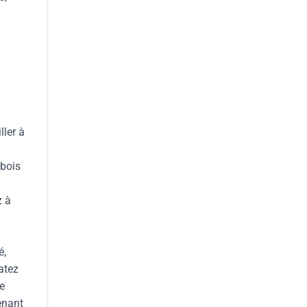
ller à
 bois
z à
à
é,
atez
e
enant