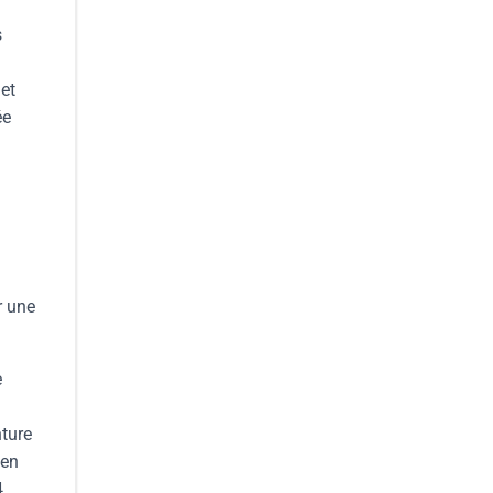
s
 et
ée
r une
e
nture
 en
4.