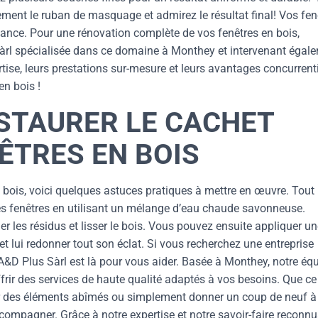
atement le ruban de masquage et admirez le résultat final! Vos fen
égance. Pour une rénovation complète de vos fenêtres en bois,
 Sàrl spécialisée dans ce domaine à Monthey et intervenant égal
rtise, leurs prestations sur-mesure et leurs avantages concurrent
n bois !
STAURER LE CACHET
NÊTRES EN BOIS
n bois, voici quelques astuces pratiques à mettre en œuvre. Tout
s fenêtres en utilisant un mélange d’eau chaude savonneuse.
r les résidus et lisser le bois. Vous pouvez ensuite appliquer u
et lui redonner tout son éclat. Si vous recherchez une entreprise
 A&D Plus Sàrl est là pour vous aider. Basée à Monthey, notre éq
frir des services de haute qualité adaptés à vos besoins. Que ce
r des éléments abîmés ou simplement donner un coup de neuf à
mpagner. Grâce à notre expertise et notre savoir-faire reconnu