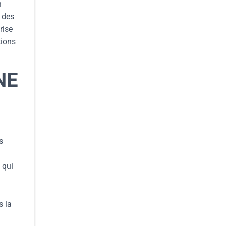
n
n des
rise
tions
NE
s
 qui
s la