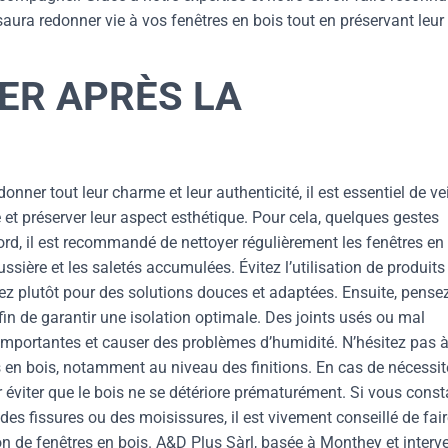
aura redonner vie à vos fenêtres en bois tout en préservant leur
ER APRÈS LA
nner tout leur charme et leur authenticité, il est essentiel de vei
té et préserver leur aspect esthétique. Pour cela, quelques gestes
ord, il est recommandé de nettoyer régulièrement les fenêtres en
sière et les saletés accumulées. Évitez l’utilisation de produits
ez plutôt pour des solutions douces et adaptées. Ensuite, pense
 afin de garantir une isolation optimale. Des joints usés ou mal
 importantes et causer des problèmes d’humidité. N’hésitez pas 
s en bois, notamment au niveau des finitions. En cas de nécessit
 éviter que le bois ne se détériore prématurément. Si vous const
s fissures ou des moisissures, il est vivement conseillé de fair
on de fenêtres en bois. A&D Plus Sàrl, basée à Monthey et interv