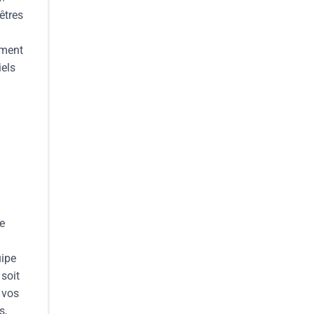
êtres
ement
iels
ne
uipe
 soit
 vos
s,