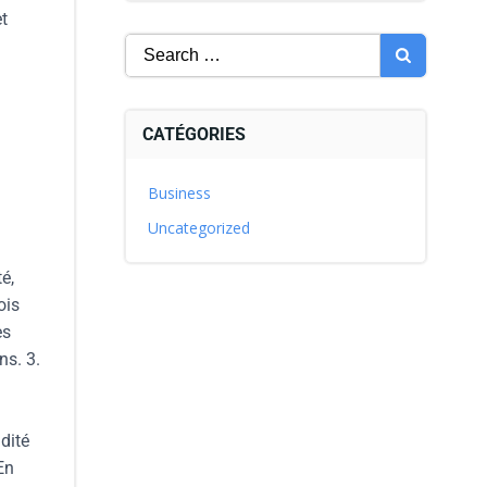
t
CATÉGORIES
Business
Uncategorized
é,
ois
es
ns. 3.
dité
En