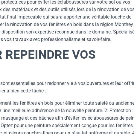
rotectrices pour éviter les éclaboussures sur votre sol ou vos
des matériaux et des outils utilisés lors de la rénovation de vo
ltat final impeccable qui saura apporter une véritable touche de
fier la rénovation de vos fenêtres en bois dans la région Monthey
re disposition son expertise reconnue dans le domaine. Spécialis
us vos travaux avec professionnalisme et savoir-faire.
R REPEINDRE VOS
sont essentielles pour redonner vie à vos ouvertures et leur offri
er à bien cette tâche :
ent les fenêtres en bois pour éliminer toute saleté ou ancienn
 une meilleure adhérence de la nouvelle peinture. 2. Protection :
 masquage et des bâches afin d’éviter les éclaboussures de pei
 : Optez pour une peinture spécialement conçue pour les fenêtres
z plusieurs couches fines pour un résultat uniforme et durable. 