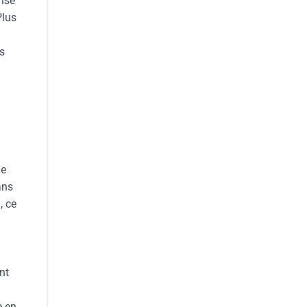
rise
Plus
s
he
ans
, ce
nt
e en