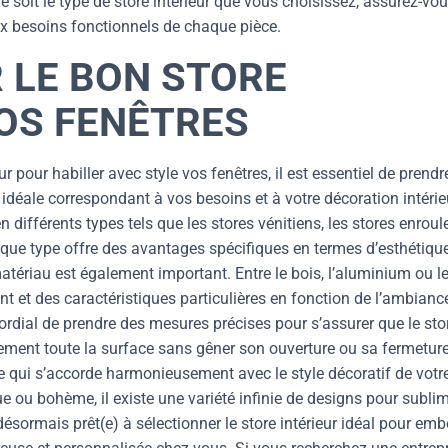
soit le type de store intérieur que vous choisissez, assurez-vo
ux besoins fonctionnels de chaque pièce.
 LE BON STORE
VOS FENÊTRES
r pour habiller avec style vos fenêtres, il est essentiel de prendr
n idéale correspondant à vos besoins et à votre décoration intérie
n différents types tels que les stores vénitiens, les stores enroul
aque type offre des avantages spécifiques en termes d’esthétique
matériau est également important. Entre le bois, l’aluminium ou l
nt et des caractéristiques particulières en fonction de l’ambianc
mordial de prendre des mesures précises pour s’assurer que le sto
cement toute la surface sans gêner son ouverture ou sa fermeture
le qui s’accorde harmonieusement avec le style décoratif de votr
e ou bohème, il existe une variété infinie de designs pour subli
désormais prêt(e) à sélectionner le store intérieur idéal pour embe