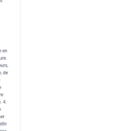
us
e en
ure.
eurs,
, de
e
e
re
. 4.
e
mer
llir