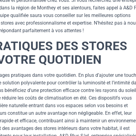
euse et personnalisée chez vous. Si vous recherchez une entrep
 dans la région de Monthey et ses alentours, faites appel à A&D 
quipe qualifiée saura vous conseiller sur les meilleures options
 stores avec professionnalisme et expertise. N’hésitez pas à nou
 répondant parfaitement à vos attentes !
RATIQUES DES STORES
VOTRE QUOTIDIEN
ages pratiques dans votre quotidien. En plus d’ajouter une touc
e solution polyvalente pour contrôler la luminosité et l’intimité d
s bénéficiez d’une protection efficace contre les rayons du soleil
réduire les coûts de climatisation en été. Ces dispositifs vous
ière naturelle entrant dans vos espaces selon vos besoins et
ieurs constitue un autre avantage non négligeable. En effet, leur
rapide et efficace, contribuant ainsi à maintenir un environneme
 des avantages des stores intérieurs dans votre habitat, il est
ents pour leur installation. A&D Plus Sàrl, entreprise spécialisé