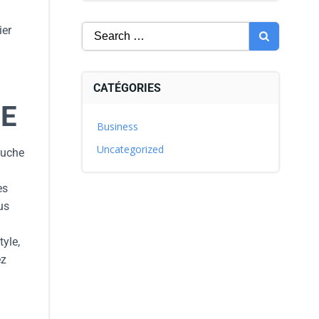
ier
CATÉGORIES
RE
Business
Uncategorized
ouche
es
us
tyle,
ez