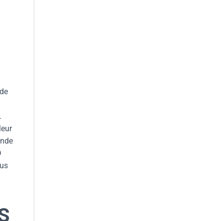
 de
.
leur
ande
D
lus
S