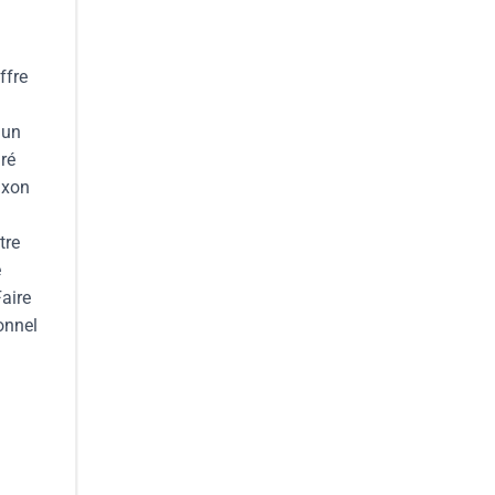
ffre
 un
ré
axon
tre
e
aire
onnel