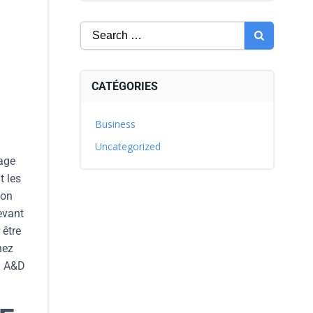
CATÉGORIES
Business
Uncategorized
rage
t les
son
evant
 être
hez
à A&D