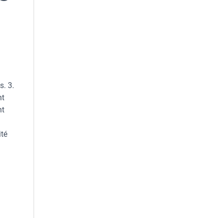
s. 3.
nt
nt
ité