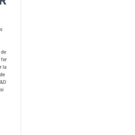
ER
es
 de
 fer
r la
 de
A&D
si