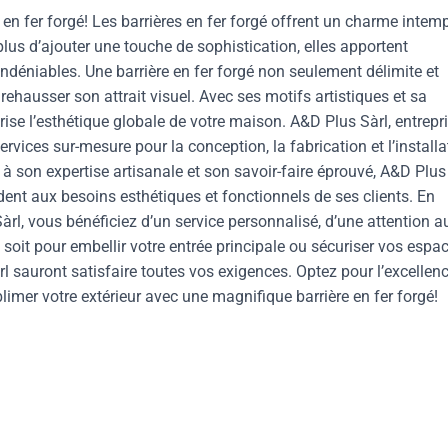
en fer forgé! Les barrières en fer forgé offrent un charme intem
lus d’ajouter une touche de sophistication, elles apportent
ndéniables. Une barrière en fer forgé non seulement délimite et
 rehausser son attrait visuel. Avec ses motifs artistiques et sa
rise l’esthétique globale de votre maison. A&D Plus Sàrl, entrepr
vices sur-mesure pour la conception, la fabrication et l’installa
e à son expertise artisanale et son savoir-faire éprouvé, A&D Plus
dent aux besoins esthétiques et fonctionnels de ses clients. En
àrl, vous bénéficiez d’un service personnalisé, d’une attention a
e soit pour embellir votre entrée principale ou sécuriser vos espa
l sauront satisfaire toutes vos exigences. Optez pour l’excellen
limer votre extérieur avec une magnifique barrière en fer forgé!