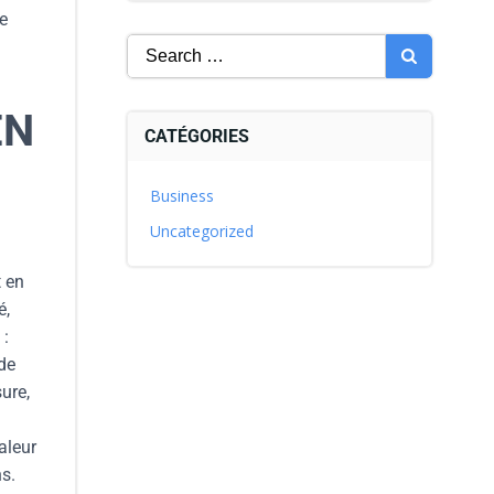
ne
EN
CATÉGORIES
Business
Uncategorized
t en
é,
 :
de
ure,
aleur
ns.