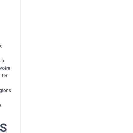
de
e à
votre
 fer
égions
s
ES