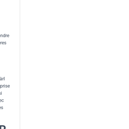
ondre
ères
àrl
prise
si
ec
es