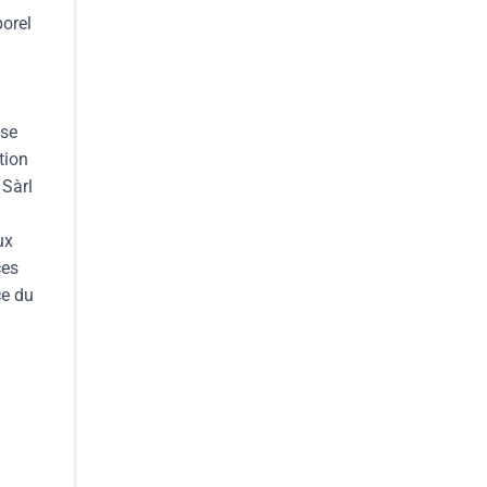
porel
ise
tion
 Sàrl
ux
ces
ce du