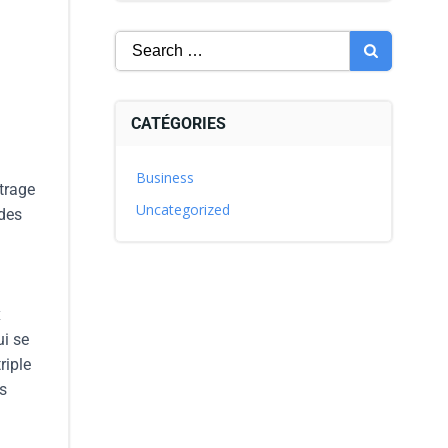
CATÉGORIES
Business
itrage
Uncategorized
 des
x
ui se
riple
s