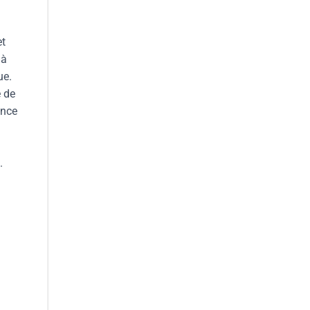
et
 à
ue.
e de
ance
.