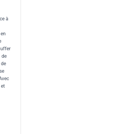
âce à
 en
e
uffer
n de
 de
se
 Avec
 et