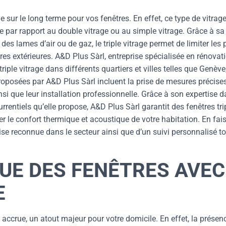
e sur le long terme pour vos fenêtres. En effet, ce type de vitrag
e par rapport au double vitrage ou au simple vitrage. Grâce à sa
es lames d’air ou de gaz, le triple vitrage permet de limiter les 
res extérieures. A&D Plus Sàrl, entreprise spécialisée en rénovat
riple vitrage dans différents quartiers et villes telles que Genève
oposées par A&D Plus Sàrl incluent la prise de mesures précises
insi que leur installation professionnelle. Grâce à son expertise 
entiels qu’elle propose, A&D Plus Sàrl garantit des fenêtres tri
er le confort thermique et acoustique de votre habitation. En fai
ise reconnue dans le secteur ainsi que d’un suivi personnalisé t
UE DES FENÊTRES AVEC
E
é accrue, un atout majeur pour votre domicile. En effet, la présen