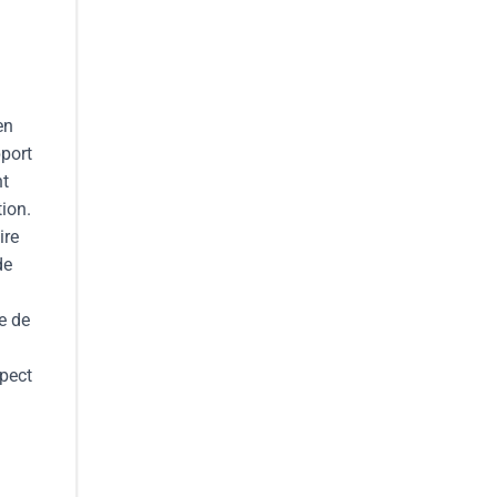
en
pport
nt
tion.
ire
de
e de
spect