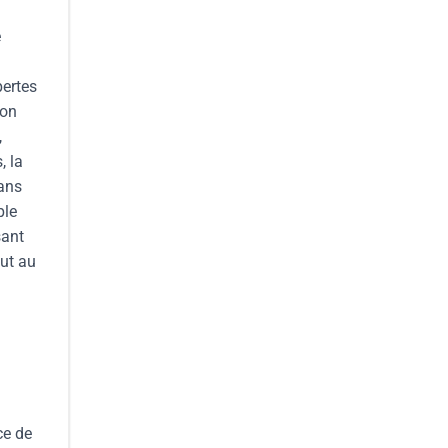
e
pertes
ion
,
, la
dans
ple
sant
out au
ce de