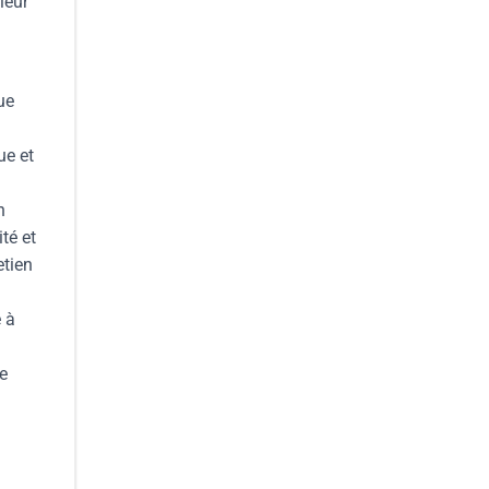
leur
ue
ue et
n
té et
etien
e à
e