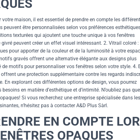
AQUES
otre maison, il est essentiel de prendre en compte les différen
s peuvent être personnalisées selon vos préférences esthétiques
initions texturées qui ajoutent une touche unique à vos fenêtres
vré peuvent créer un effet visuel intéressant. 2. Vitrail coloré :
ues pour apporter de la couleur et de la luminosité à votre espa
s motifs gravés offrent une alternative élégante aux designs plus
 de motifs pour personnaliser vos fenêtres selon votre style. 4. 
 offrent une protection supplémentaire contre les regards indisc
èce. En explorant ces différentes options de design, vous pourrez
 besoins en matière d’esthétique et d’intimité. N’oubliez pas que
 opaques! Si vous recherchez une entreprise spécialisée dans le
inantes, n’hésitez pas à contacter A&D Plus Sàrl.
RENDRE EN COMPTE LO
 FENÊTRES OPAQUES