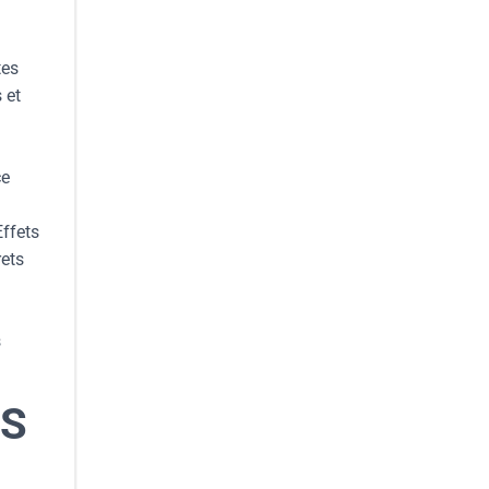
tes
 et
ce
Effets
rets
s
RS