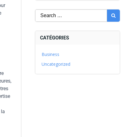
our
e
CATÉGORIES
Business
Uncategorized
re
eures,
tres
rtise
 la