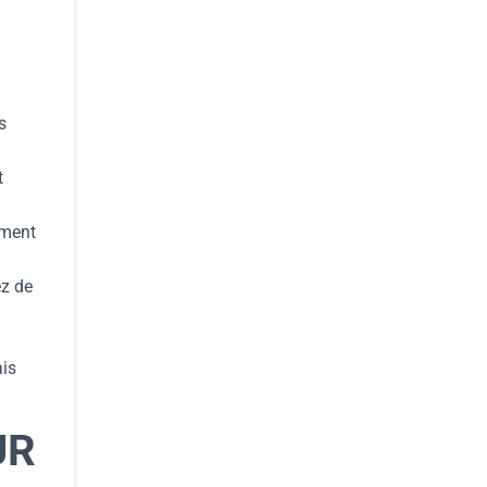
s
t
ement
ez de
ais
UR