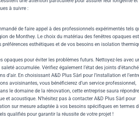
essitent une attention particulière pour assurer leur longévité et 
es à suivre :
ecommandé de faire appel à des professionnels expérimentés tels q
égion de Monthey. Le choix du matériau des fenêtres opaques est
s préférences esthétiques et de vos besoins en isolation thermiq
tres opaques pour éviter les problèmes futurs. Nettoyez-les avec u
saleté accumulée. Vérifiez également l’état des joints d’étanchéi
ns d’air. En choisissant A&D Plus Sàrl pour l’installation et l’entr
ons avoisinantes, vous bénéficierez d’un service professionnel,
dans le domaine de la rénovation, cette entreprise saura répondr
ue et acoustique. N’hésitez pas à contacter A&D Plus Sàrl pour
station sur mesure adaptée à vos besoins spécifiques en termes d
 qualifiés pour garantir la réussite de votre projet !