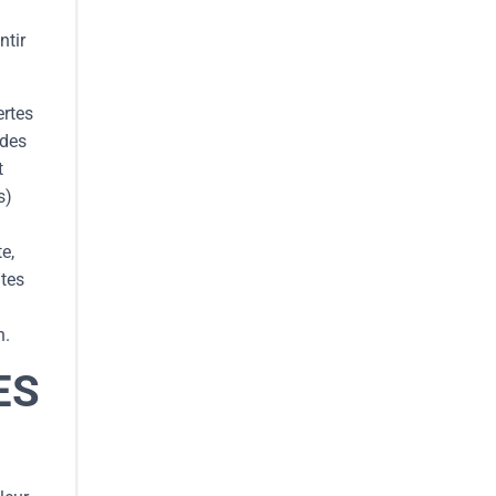
ntir
ertes
 des
t
s)
e,
ntes
n.
ES