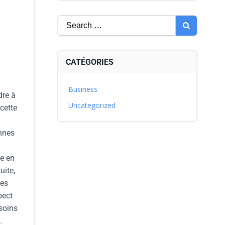
CATÉGORIES
Business
dre à
Uncategorized
cette
ennes
re en
uite,
ges
pect
esoins
.