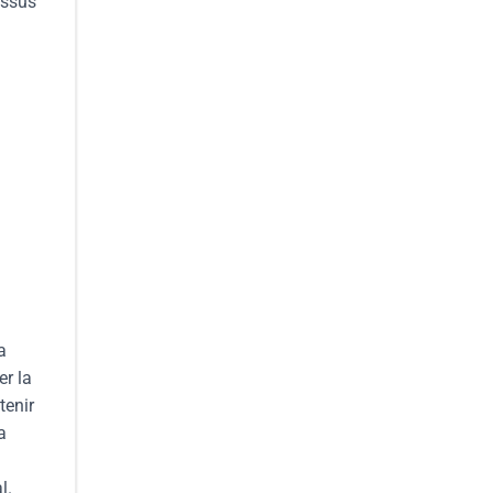
essus
a
er la
tenir
a
l.