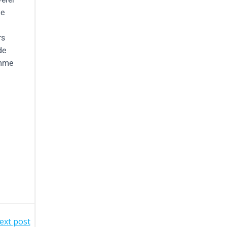
de
n
rs
de
omme
ext post