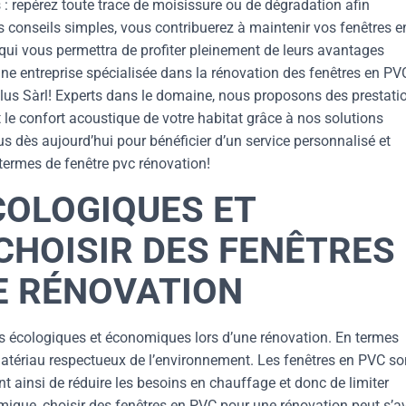
 : repérez toute trace de moisissure ou de dégradation afin
es conseils simples, vous contribuerez à maintenir vos fenêtres e
qui vous permettra de profiter pleinement de leurs avantages
 entreprise spécialisée dans la rénovation des fenêtres en PV
lus Sàrl! Experts dans le domaine, nous proposons des prestati
t le confort acoustique de votre habitat grâce à nos solutions
 dès aujourd’hui pour bénéficier d’un service personnalisé et
termes de fenêtre pvc rénovation!
COLOGIQUES ET
CHOISIR DES FENÊTRES
E RÉNOVATION
 écologiques et économiques lors d’une rénovation. En termes
n matériau respectueux de l’environnement. Les fenêtres en PVC so
t ainsi de réduire les besoins en chauffage et donc de limiter
mique, choisir des fenêtres en PVC pour une rénovation peut s’a