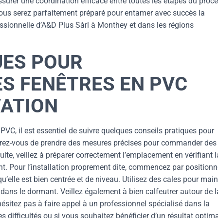
assurer une coordination efficace entre toutes les étapes du proc
 vous serez parfaitement préparé pour entamer avec succès la
essionnelle d’A&D Plus Sàrl à Monthey et dans les régions
UES POUR
ES FENÊTRES EN PVC
VATION
VC, il est essentiel de suivre quelques conseils pratiques pour
ssurez-vous de prendre des mesures précises pour commander des
ite, veillez à préparer correctement l’emplacement en vérifiant l
ant. Pour l’installation proprement dite, commencez par positionn
u’elle est bien centrée et de niveau. Utilisez des cales pour main
s dans le dormant. Veillez également à bien calfeutrer autour de l
N’hésitez pas à faire appel à un professionnel spécialisé dans la
 difficultés ou si vous souhaitez bénéficier d’un résultat optima