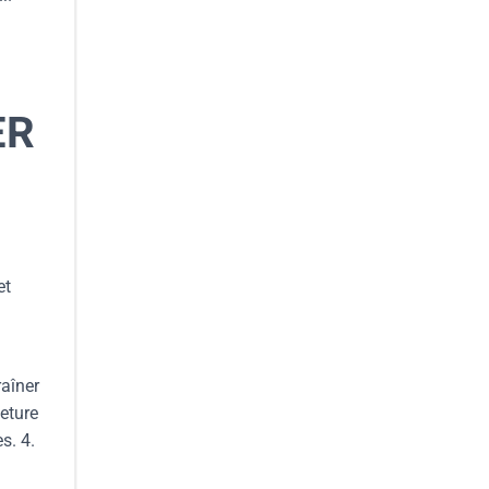
ER
et
raîner
meture
s. 4.