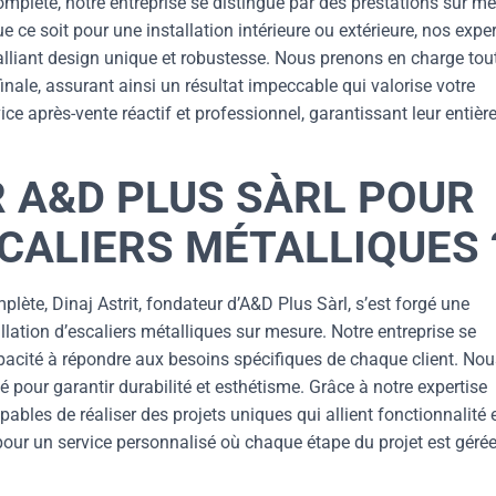
omplète, notre entreprise se distingue par des prestations sur m
ce soit pour une installation intérieure ou extérieure, nos expe
alliant design unique et robustesse. Nous prenons en charge tou
finale, assurant ainsi un résultat impeccable qui valorise votre
ce après-vente réactif et professionnel, garantissant leur entièr
R A&D PLUS SÀRL POUR
CALIERS MÉTALLIQUES 
lète, Dinaj Astrit, fondateur d’A&D Plus Sàrl, s’est forgé une
allation d’escaliers métalliques sur mesure. Notre entreprise se
apacité à répondre aux besoins spécifiques de chaque client. Nou
 pour garantir durabilité et esthétisme. Grâce à notre expertise
bles de réaliser des projets uniques qui allient fonctionnalité 
pour un service personnalisé où chaque étape du projet est géré