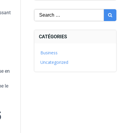
ssant
CATÉGORIES
Business
Uncategorized
se en
me le
5