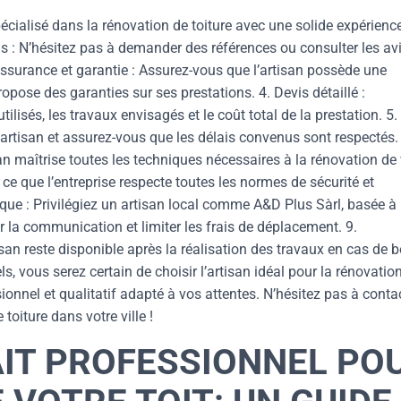
pécialisé dans la rénovation de toiture avec une solide expérienc
 : N’hésitez pas à demander des références ou consulter les av
. Assurance et garantie : Assurez-vous que l’artisan possède une
opose des garanties sur ses prestations. 4. Devis détaillé :
lisés, les travaux envisagés et le coût total de la prestation. 5.
e l’artisan et assurez-vous que les délais convenus sont respectés.
n maîtrise toutes les techniques nécessaires à la rénovation de 
 ce que l’entreprise respecte toutes les normes de sécurité et
que : Privilégiez un artisan local comme A&D Plus Sàrl, basée à
r la communication et limiter les frais de déplacement. 9.
isan reste disponible après la réalisation des travaux en cas de 
ls, vous serez certain de choisir l’artisan idéal pour la rénovatio
sionnel et qualitatif adapté à vos attentes. N’hésitez pas à conta
oiture dans votre ville !
AIT PROFESSIONNEL PO