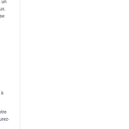
z un
ux.
 se
 à
otre
urez-