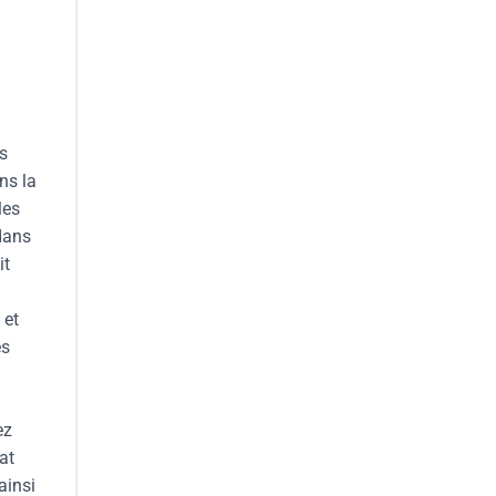
es
ns la
les
 dans
it
 et
es
ez
at
ainsi