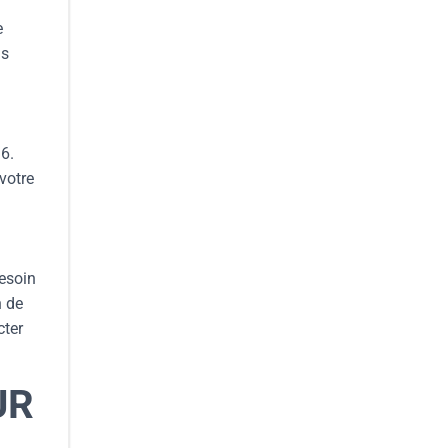
e
is
 6.
votre
besoin
n de
cter
UR