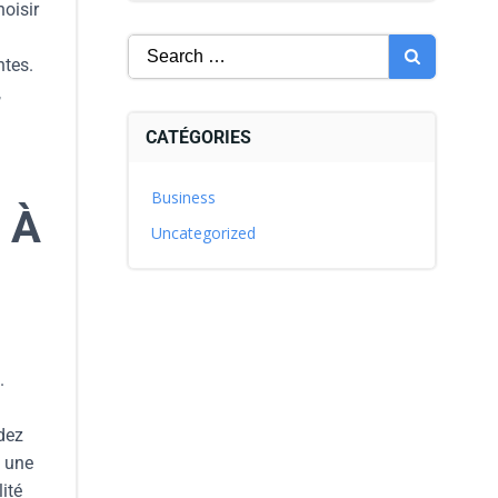
hoisir
ntes.
,
CATÉGORIES
Business
 À
Uncategorized
.
ndez
e une
ité