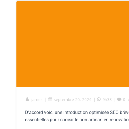
james
|
septembre 20, 2024
|
9h38
|
0
D’accord voici une introduction optimisée SEO brève
essentielles pour choisir le bon artisan en rénovation