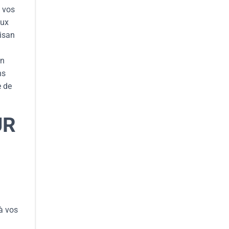
e vos
aux
tisan
en
ns
e de
UR
 à vos