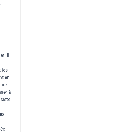
e
t. Il
 les
ntier
ture
nser à
siste
des
sée