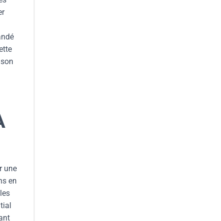
er
.
andé
ette
 son
À
r une
ns en
les
tial
ant