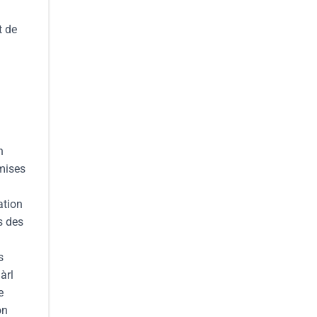
t de
n
 mises
ation
s des
s
àrl
e
on