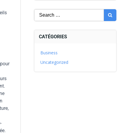
eils
CATÉGORIES
Business
Uncategorized
 pour
murs
nt.
rne
on
ture,
-
ée.