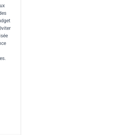
aux
 des
udget
éviter
isée
nce
es.