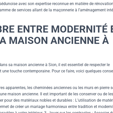
sédunoise avec son expertise reconnue en matière de rénovation
amme de services allant de la maçonnerie à l’aménagement intér
BRE ENTRE MODERNITÉ 
SA MAISON ANCIENNE À
 dans sa maison ancienne à Sion, il est essentiel de respecter le
t une touche contemporaine. Pour ce faire, voici quelques consei
utres apparentes, les cheminées anciennes ou les murs en pierre 
une maison ancienne. Il est important de les conserver ou de le
pter pour des matériaux nobles et durables : L’utilisation de maté
 permet de créer un mariage harmonieux entre tradition et moderni
actère à votre intérieur. 3. Jouer sur les contrastes : Associer d