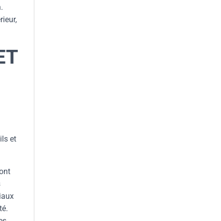
.
ieur,
ET
ls et
sont
s
riaux
té.
es