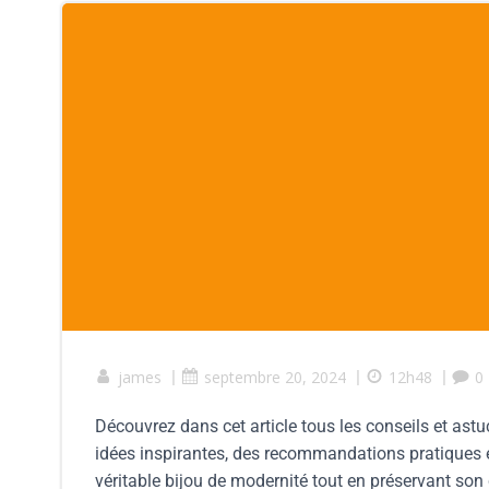
james
|
septembre 20, 2024
|
12h48
|
0
Découvrez dans cet article tous les conseils et ast
idées inspirantes, des recommandations pratiques 
véritable bijou de modernité tout en préservant so