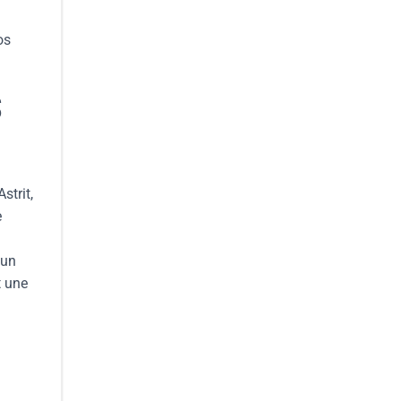
os
S
strit,
e
 un
t une