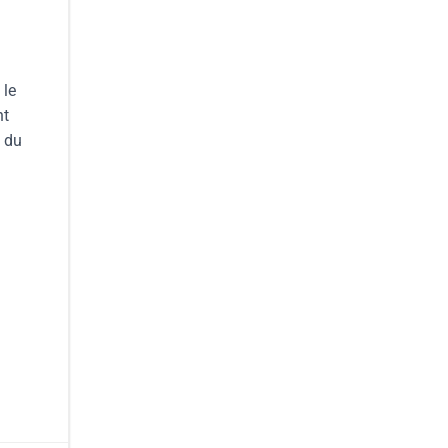
 le
nt
 du