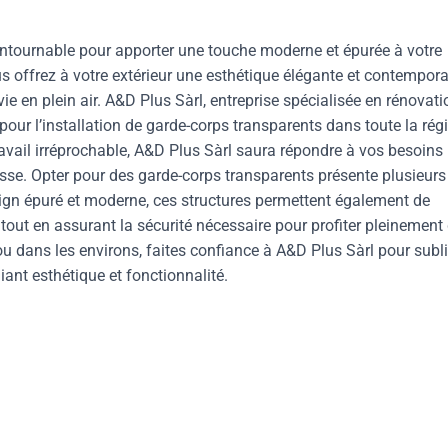
ontournable pour apporter une touche moderne et épurée à votre
us offrez à votre extérieur une esthétique élégante et contempor
ie en plein air. A&D Plus Sàrl, entreprise spécialisée en rénovati
ur l’installation de garde-corps transparents dans toute la rég
ravail irréprochable, A&D Plus Sàrl saura répondre à vos besoins 
asse. Opter pour des garde-corps transparents présente plusieurs
sign épuré et moderne, ces structures permettent également de
tout en assurant la sécurité nécessaire pour profiter pleinement
ou dans les environs, faites confiance à A&D Plus Sàrl pour subl
iant esthétique et fonctionnalité.