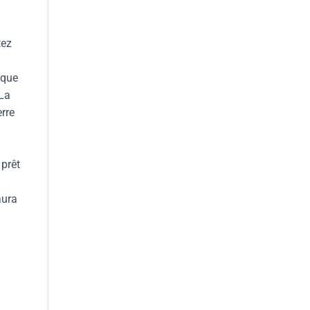
tez
sque
 La
rre
 prêt
aura