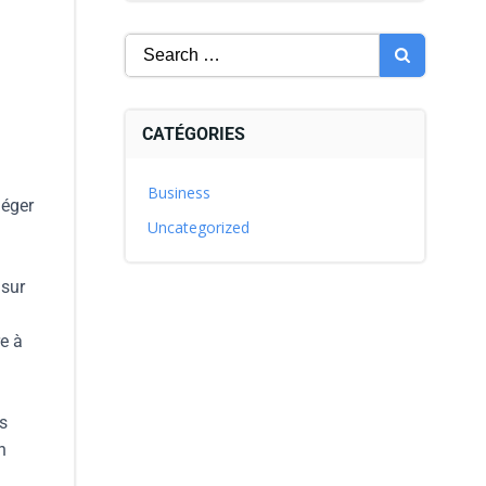
CATÉGORIES
Business
léger
Uncategorized
 sur
re à
es
n