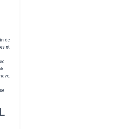
in de
es et
vec
ok
inave.
ise
L