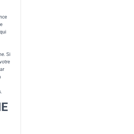
ence
re
 qui
e. Si
votre
par
à
s.
HE