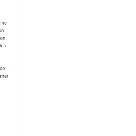
aine
on
ion.
les
 de
imer