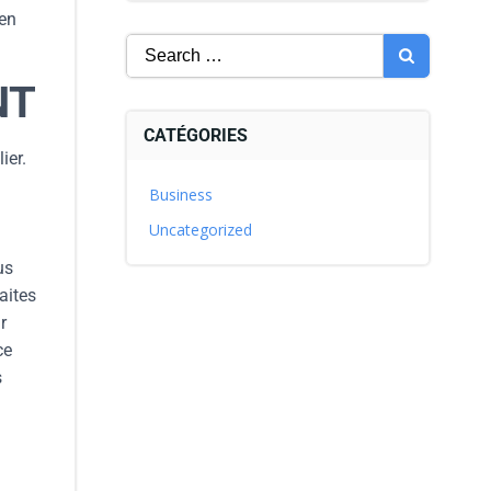
 en
NT
CATÉGORIES
ier.
Business
Uncategorized
us
aites
r
ce
s