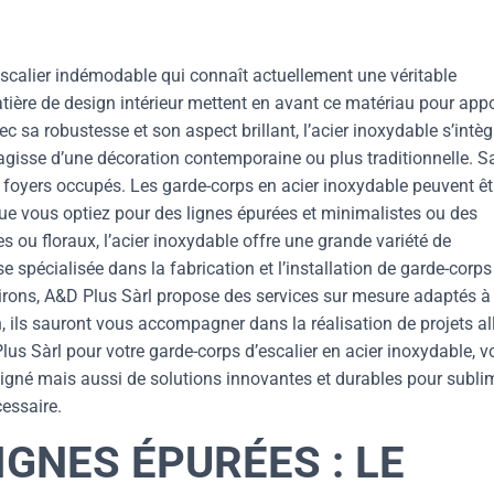
escalier indémodable qui connaît actuellement une véritable
tière de design intérieur mettent en avant ce matériau pour appo
c sa robustesse et son aspect brillant, l’acier inoxydable s’intèg
 s’agisse d’une décoration contemporaine ou plus traditionnelle. S
les foyers occupés. Les garde-corps en acier inoxydable peuvent êt
ue vous optiez pour des lignes épurées et minimalistes ou des
 ou floraux, l’acier inoxydable offre une grande variété de
e spécialisée dans la fabrication et l’installation de garde-corps
virons, A&D Plus Sàrl propose des services sur mesure adaptés à
, ils sauront vous accompagner dans la réalisation de projets al
Plus Sàrl pour votre garde-corps d’escalier en acier inoxydable, 
oigné mais aussi de solutions innovantes et durables pour subli
cessaire.
IGNES ÉPURÉES : LE