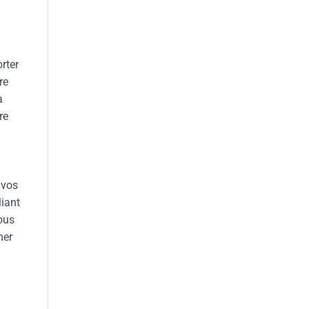
rter
re
a
re
 vos
liant
vous
mer