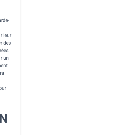
arde-
r leur
er des
urées
ur un
ment
ura
our
UN