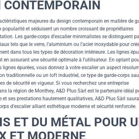
N CONTEMPORAIN
ractéristiques majeures du design contemporain en matière de g
 popularité et séduisent un nombre croissant de propriétaires
ation. Les garde-corps d’escalier minimalistes se distinguent pa
riaux tels que le verre, l’aluminium ou l’acier inoxydable pour cré
ement dans tous les types de décoration intérieure. Les lignes ép
t en assurant une sécurité optimale à l’utilisateur. En optant po
 lignes épurées, vous donnez à votre escalier un aspect résolu
 traditionnelle ou un loft industriel, ce type de garde-corps sa
es de sécurité en vigueur. Si vous recherchez une entreprise
ans la région de Monthey, A&D Plus Sàrl est le partenaire idéal p
e et ses prestations hautement qualitatives, A&D Plus Sàrl saura
ps d’escalier alliant esthétique moderne et sécurité renforcée.
IS ET DU MÉTAL POUR 
X ET MODERNE