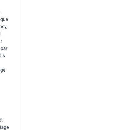
e
ique
hey,
l
r
 par
ais
age
et
riage