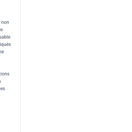
t non
re
nsable
riqués
he
tions
a
ues