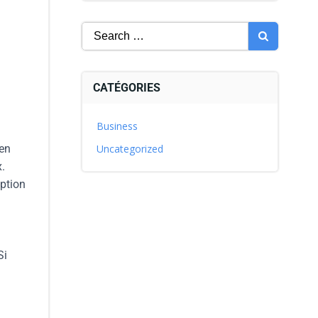
CATÉGORIES
Business
 en
Uncategorized
x.
eption
l
Si