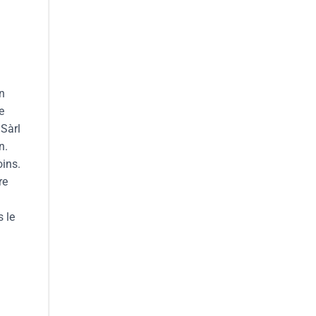
n
e
 Sàrl
n.
oins.
re
 le