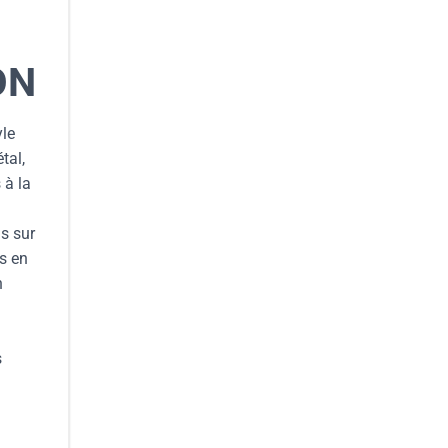
ON
yle
tal,
 à la
ns sur
ps en
n
s