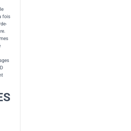
le
 fois
rde-
re.
rmes
é
tages
&D
nt
ES