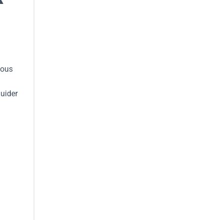
vous
uider