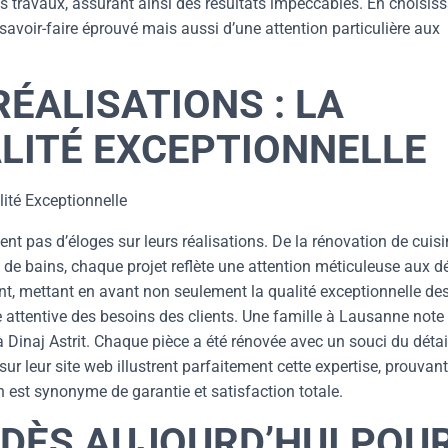
es travaux, assurant ainsi des résultats impeccables. En choisis
avoir-faire éprouvé mais aussi d’une attention particulière aux
ÉALISATIONS : LA
LITÉ EXCEPTIONNELLE
ité Exceptionnelle
sent pas d’éloges sur leurs réalisations. De la rénovation de cuis
e bains, chaque projet reflète une attention méticuleuse aux dé
nt, mettant en avant non seulement la qualité exceptionnelle de
e attentive des besoins des clients. Une famille à Lausanne note 
Dinaj Astrit. Chaque pièce a été rénovée avec un souci du détai
r leur site web illustrent parfaitement cette expertise, prouvan
n est synonyme de garantie et satisfaction totale.
DÈS AUJOURD’HUI POU