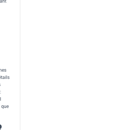
sant
ines
tails
s
:
l
t que
R