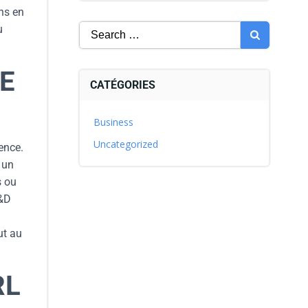
ns en
u
E
CATÉGORIES
Business
Uncategorized
ence.
 un
s ou
A&D
ut au
RL