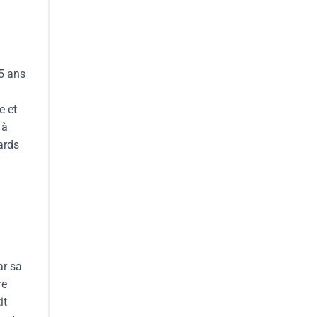
15 ans
e et
 à
ards
ar sa
re
it