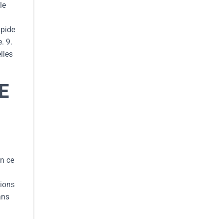
le
apide
. 9.
lles
E
en ce
tions
ans