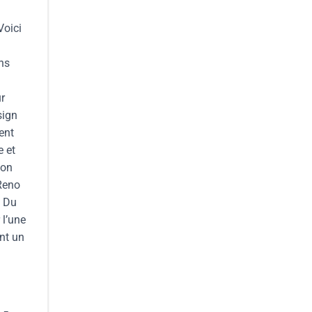
Voici
ans
r
sign
ent
e et
ion
Reno
: Du
 l’une
nt un