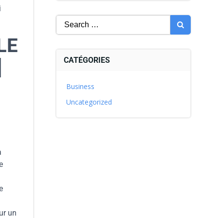
i
LE
CATÉGORIES
]
Business
Uncategorized
a
e
e
ur un