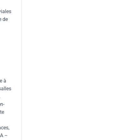
viales
e de
e à
salles
,
en-
te
aces,
SA –