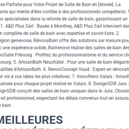
se Parfaite pour Votre Projet de Salle de Bain en [Année]. La
ante qui mérite d’être confiée à des professionnels compétents. 
s spécialisées dans la refonte de salle de bain, garantissant un
. 1. A&D Plus Sàrl : Basée à Monthey, A&D Plus Sàrl intervient d
n complète de salle de bain avec expertise et savoir-faire. 2.
égion genevoise, RénovaBain offre des solutions sur mesure pou
c une expérience solide, Batirenove réalise des salles de bain de
oSalle Fribourg : Profitez du professionnalisme et du service cli
bourg. 5. ArtisanBath Neuchâtel : Pour une salle de bain élégant
alifiée d’ArtisanBath. 6. RenovConcept Vaud : Expert en rénovat
ie à vos idées les plus créatives. 7. InnovReno Valais : Innov
alisée pour chaque projet réalisé en Valais. 8. DesignSDB Jura 
ignSDB conçoit des salles de bain uniques dans le Jura. Choisir
ail professionnel, respectant les délais convenus tout en assura
e bain.
MEILLEURES