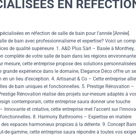
IALISÉES EN RÉFECTIO
écialisées en réfection de salle de bain pour l’année [Année].
alle de bain avec professionnalisme et expertise? Voici un comp
vices de qualité supérieure. 1. A&D Plus Sàrl – Basée à Monthey
ion complète de votre salle de bain dans les régions environnante
r mesure, cette entreprise propose des solutions personnalisée
e grande expérience dans le domaine, Elegance Déco offre un se
n un lieu d’exception. 4. Artisanat & Co – Cette entreprise allie
alles de bain uniques et fonctionnelles. 5. Prestige Rénovation –
Prestige Rénovation réalise des projets sur-mesure adaptés à vo
design contemporain, cette entreprise saura donner une touche
 Innovante et créative, cette entreprise met l’accent sur l’innova
 fonctionnelles. 8. Harmony Bathrooms – Expertise en matière
des espaces harmonieux propices à la détente. 9. Concept Bain
ut-de-gamme, cette entreprise saura répondre à toutes vos exig