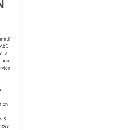
N
aratif
, A&D
s. 2.
s pour
rvice
s
tion
s &
ences