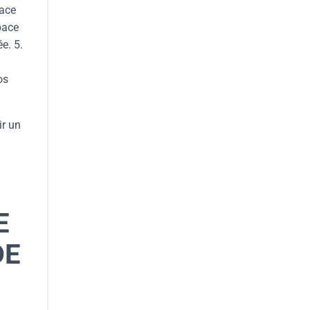
pace
pace
e. 5.
os
ir un
E
DE