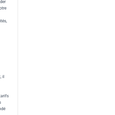
nder
otre
tés,
 il
arifs
s
ndé