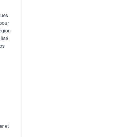
ques
 pour
région
lisé
vos
er et