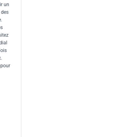
ir un
 des
e.
es
sitez
dial
fois
x.
 pour