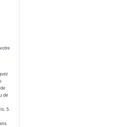
votre
iquez
s
 de
au de
is. 5.
dans