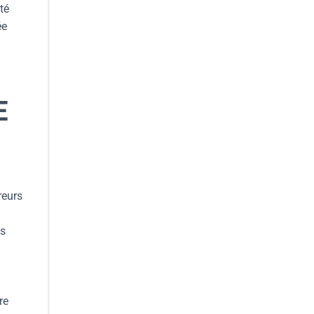
té
ée
E
reurs
ns
re