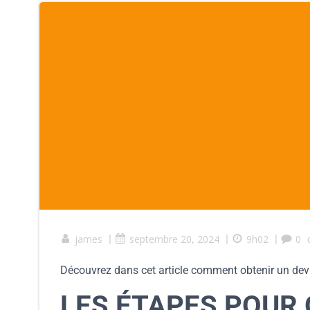
james
|
septembre 20, 2024
|
9h02
|
0
Découvrez dans cet article comment obtenir un devi
LES ÉTAPES POUR 