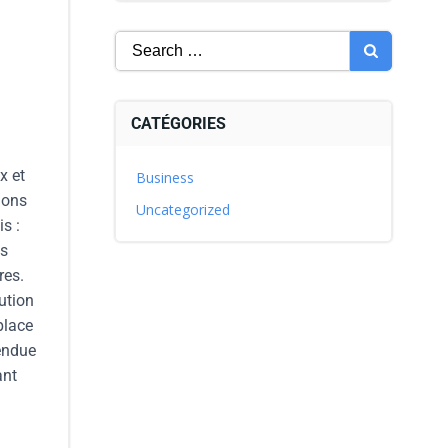
CATÉGORIES
x et
Business
ions
Uncategorized
s :
us
res.
ution
place
tendue
ant