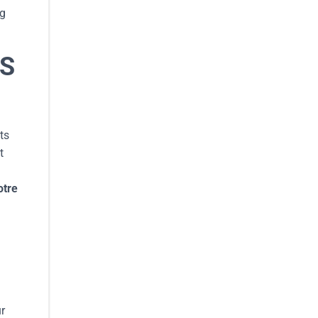
ng
ES
ts
t
otre
r