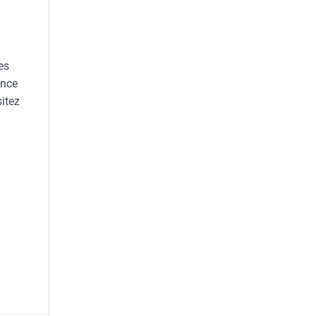
es
ence
itez