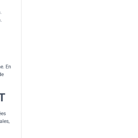
.
.
me. En
de
T
ées
ales,