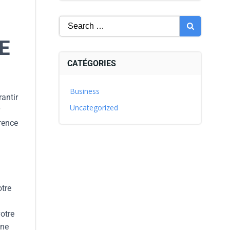
E
CATÉGORIES
Business
antir
Uncategorized
arence
otre
otre
Une