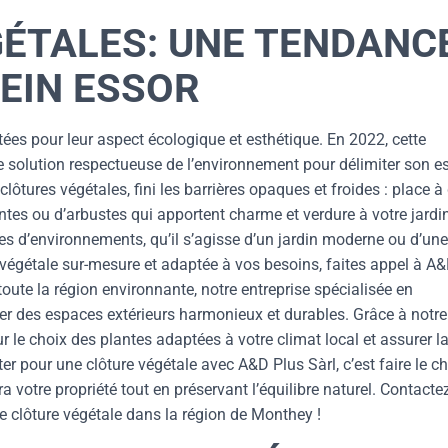
GÉTALES: UNE TENDANC
EIN ESSOR
tées pour leur aspect écologique et esthétique. En 2022, cette
e solution respectueuse de l’environnement pour délimiter son e
 clôtures végétales, fini les barrières opaques et froides : place à
tes ou d’arbustes qui apportent charme et verdure à votre jardi
pes d’environnements, qu’il s’agisse d’un jardin moderne ou d’une
e végétale sur-mesure et adaptée à vos besoins, faites appel à A
ute la région environnante, notre entreprise spécialisée en
éer des espaces extérieurs harmonieux et durables. Grâce à notre
 le choix des plantes adaptées à votre climat local et assurer l
er pour une clôture végétale avec A&D Plus Sàrl, c’est faire le c
a votre propriété tout en préservant l’équilibre naturel. Contacte
de clôture végétale dans la région de Monthey !