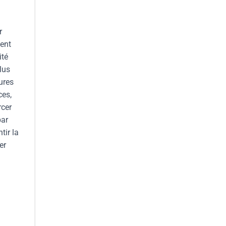
r
vent
ité
lus
ures
ces,
rcer
par
tir la
er