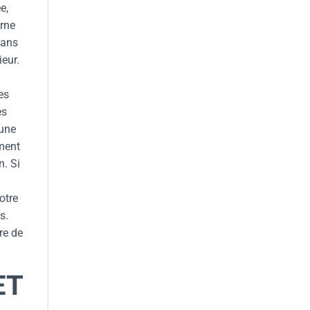
e,
erne
dans
eur.
es
es
 une
ement
n. Si
otre
s.
re de
ET