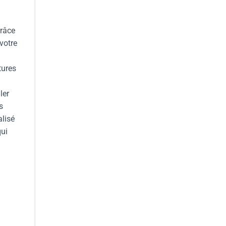
Grâce
votre
tures
ler
s
alisé
qui