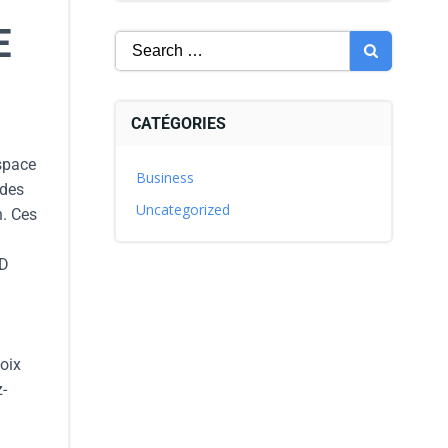
E
CATÉGORIES
space
Business
 des
Uncategorized
n. Ces
&D
a
hoix
z-