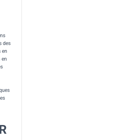
ans
s des
s en
s en
es
iques
des
R