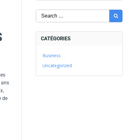
S
CATÉGORIES
Business
Uncategorized
des
5 ans
x,
e de