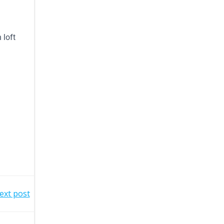
 loft
ext post