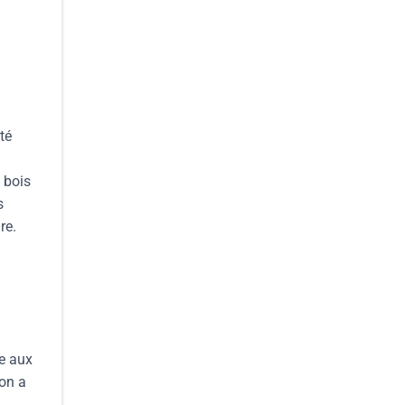
té
 bois
s
re.
ce aux
son a