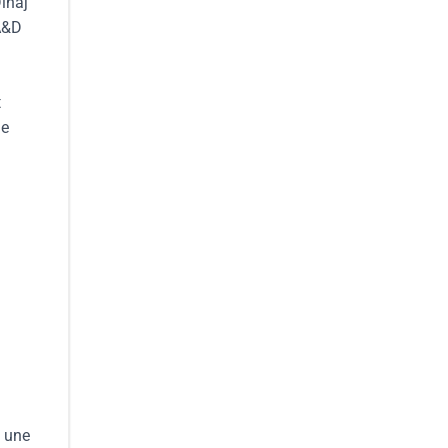
Dinaj
’A&D
t
de
n
e une