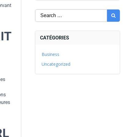
ervant
IT
CATÉGORIES
Business
Uncategorized
des
ons
eures
RL