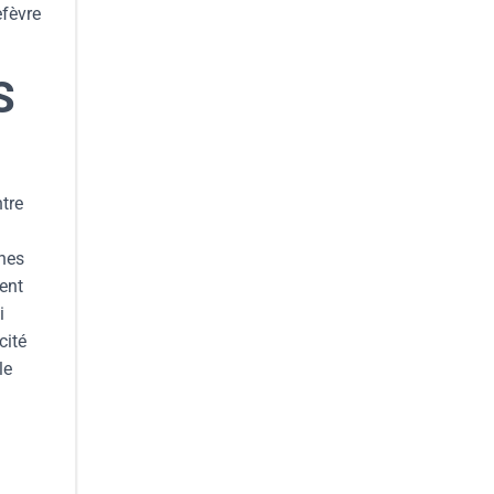
efèvre
S
ntre
ines
ent
i
cité
le