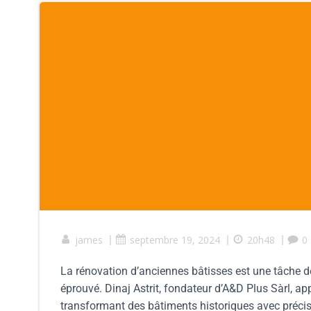
james
|
septembre 19, 2024
|
20h48
|
0
La rénovation d’anciennes bâtisses est une tâche dé
éprouvé. Dinaj Astrit, fondateur d’A&D Plus Sàrl, a
transformant des bâtiments historiques avec précisi