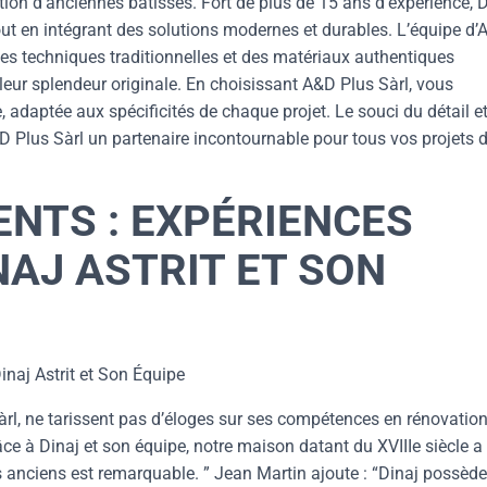
tion d’anciennes bâtisses. Fort de plus de 15 ans d’expérience, 
tout en intégrant des solutions modernes et durables. L’équipe d
s techniques traditionnelles et des matériaux authentiques
leur splendeur originale. En choisissant A&D Plus Sàrl, vous
adaptée aux spécificités de chaque projet. Le souci du détail e
&D Plus Sàrl un partenaire incontournable pour tous vos projets 
NTS : EXPÉRIENCES
NAJ ASTRIT ET SON
naj Astrit et Son Équipe
Sàrl, ne tarissent pas d’éloges sur ses compétences en rénovatio
e à Dinaj et son équipe, notre maison datant du XVIIIe siècle a
s anciens est remarquable. ” Jean Martin ajoute : “Dinaj possèd