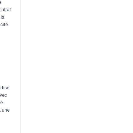
e
sultat
is
cité
rtise
avec
re
t une